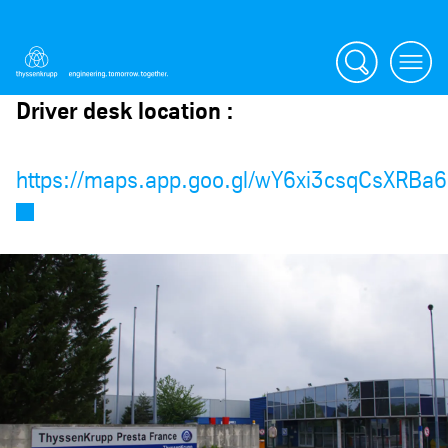
Search
Menu
Driver desk location :
https://maps.app.goo.gl/wY6xi3csqCsXRBa