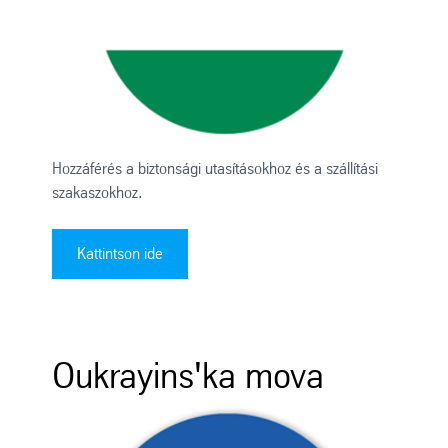
Hozzáférés a biztonsági utasításokhoz és a szállítási
szakaszokhoz.
Kattintson ide
Oukrayins'ka mova