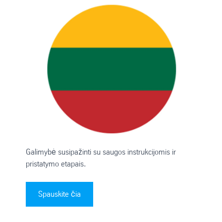
Galimybė susipažinti su saugos instrukcijomis ir
pristatymo etapais.
Spauskite čia