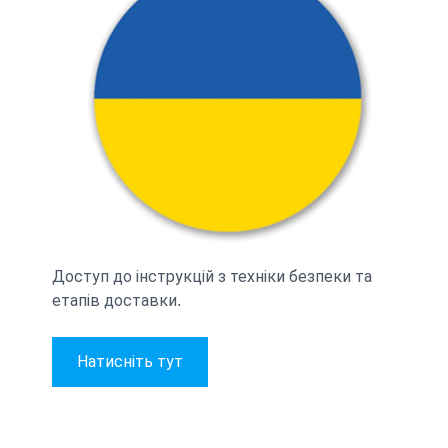
Доступ до інструкцій з техніки безпеки та
етапів доставки.
Натисніть тут