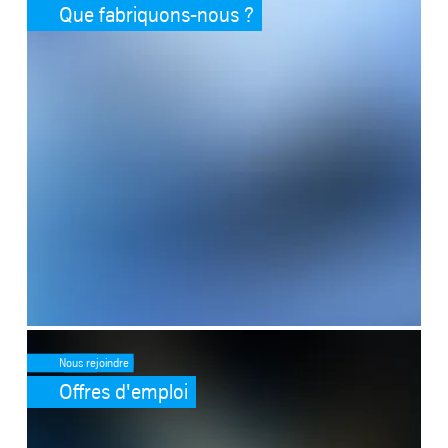
Que fabriquons-nous ?
SafeValue must use [property]=binding: Offres d'emploi (see https:
Nous rejoindre
Offres d'emploi