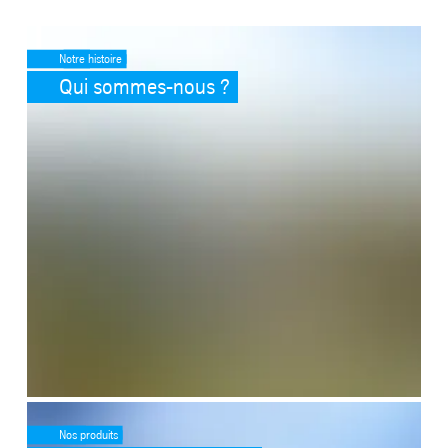
SafeValue must use [property]=binding: Qui sommes-nous ? (see htt
Notre histoire
Qui sommes-nous ?
SafeValue must use [property]=binding: Que fabriquons-nous ? (see
Nos produits