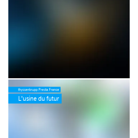
SafeValue must use [property]=binding: L'usine du futur (see https
thyssenkrupp Presta France
L'usine du futur