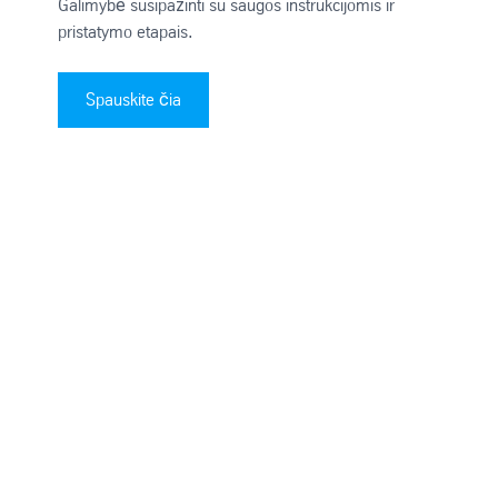
Galimybė susipažinti su saugos instrukcijomis ir
pristatymo etapais.
Spauskite čia