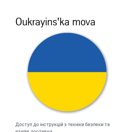
Oukrayins'ka mova
Доступ до інструкцій з техніки безпеки та
етапів доставки.