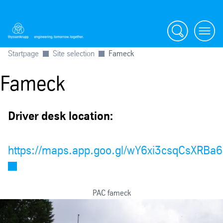
Search
Menu
Startpage
Site selection
Fameck
Fameck
Driver desk location:
https://maps.app.goo.gl/wY6xi3csqCsXRBa
PAC fameck