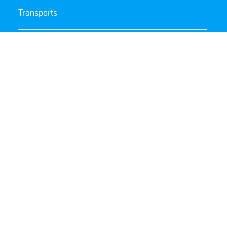
Transports
Join us
Sitemap
Contact us
thyssenkrupp Presta AG
thyssenkrupp