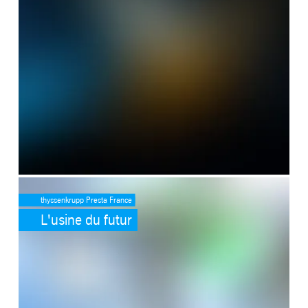
SafeValue must use [property]=binding: L'usine du futur (see https
thyssenkrupp Presta France
L'usine du futur