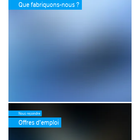
Que fabriquons-nous ?
SafeValue must use [property]=binding: Offres d'emploi (see https:
Nous rejoindre
Offres d'emploi