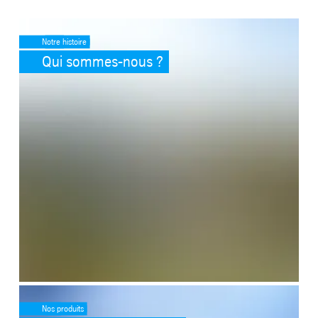
SafeValue must use [property]=binding: Qui sommes-nous ? (see htt
Notre histoire
Qui sommes-nous ?
SafeValue must use [property]=binding: Que fabriquons-nous ? (see
Nos produits